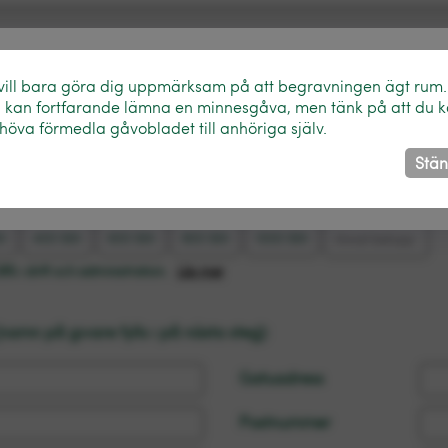
 vill bara göra dig uppmärksam på att begravningen ägt rum.
 kan fortfarande lämna en minnesgåva, men tänk på att du 
höva förmedla gåvobladet till anhöriga själv.
ottagare
Stä
oppet framkommer ej på minnesbladet.
K
400 SEK
600 SEK
800 SEK
1000 SEK
8% i drift och administration.
Läs mer
namn på givare fylls i på nästa steg):
Gatuadress
Postnummer