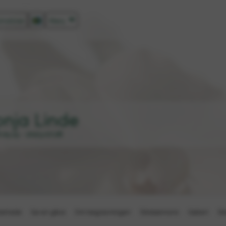
tratören
Meny
onja Linde
.05.15 - 2023.07.28
artsida
Ge en gåva
Om begravningen
Dödsannons
Galleri
De