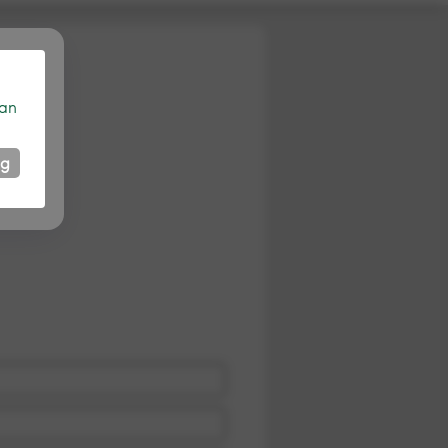
kan
ng