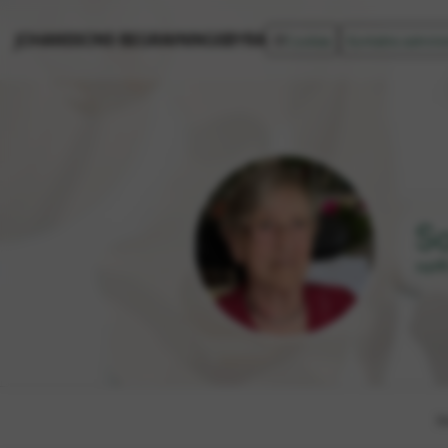
JOHANSSONS BEGRAVNINGSBYRÅ
Cookies
Kontakta adminis
S
1928
St