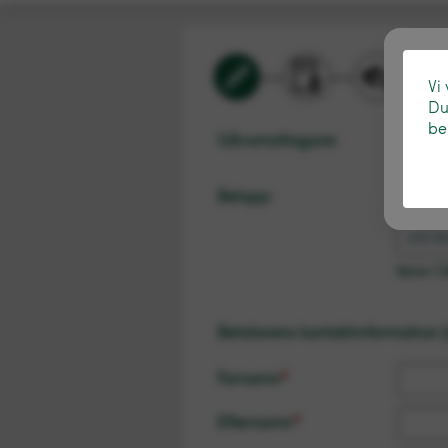
Vi
Du
be
Gåvomottagare:
Välj m
Belopp:
Gåvobel
200 SE
Varav 7,3
Betalarens kontaktinformation (
Förnamn
*
Efternamn
*