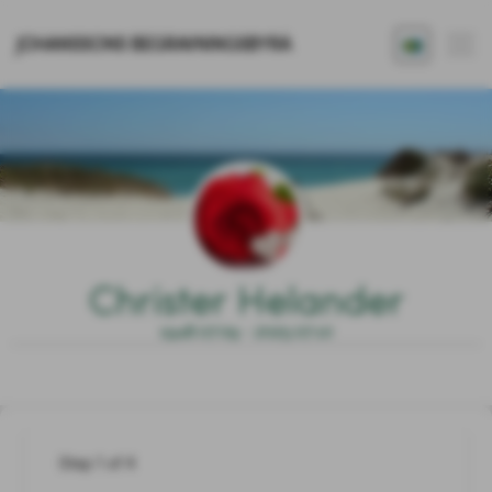
JOHANSSONS BEGRAVNINGSBYRÅ
Christer Helander
1948.07.09 - 2025.07.10