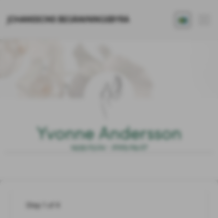
JOHANSSONS BEGRAVNINGSBYRÅ
Yvonne Andersson
1935.03.24 - 2025.09.27