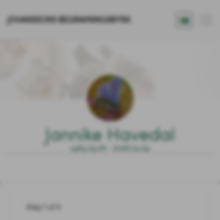
JOHANSSONS BEGRAVNINGSBYRÅ
Jannike Havedal
1965.05.26 - 2026.04.09