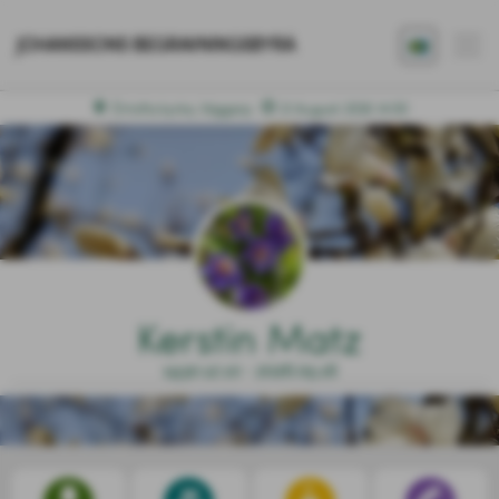
JOHANSSONS BEGRAVNINGSBYRÅ
Örtofta kyrka, Väggarp
21 Augusti 2026 14:00
Kerstin Matz
1930.12.10 - 2026.05.16